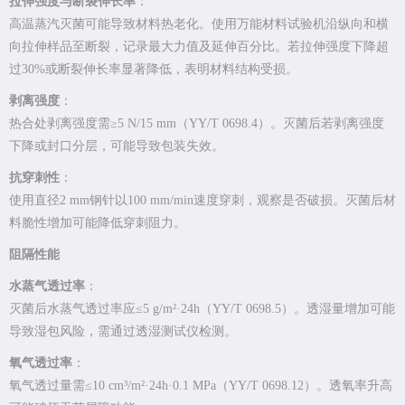
拉伸强度与断裂伸长率
：
高温蒸汽灭菌可能导致材料热老化。使用万能材料试验机沿纵向和横
向拉伸样品至断裂，记录最大力值及延伸百分比。若拉伸强度下降超
过30%或断裂伸长率显著降低，表明材料结构受损。
剥离强度
：
热合处剥离强度需≥5 N/15 mm（YY/T 0698.4）。灭菌后若剥离强度
下降或封口分层，可能导致包装失效。
抗穿刺性
：
使用直径2 mm钢针以100 mm/min速度穿刺，观察是否破损。灭菌后材
料脆性增加可能降低穿刺阻力。
阻隔性能
水蒸气透过率
：
灭菌后水蒸气透过率应≤5 g/m²·24h（YY/T 0698.5）。透湿量增加可能
导致湿包风险，需通过透湿测试仪检测。
氧气透过率
：
氧气透过量需≤10 cm³/m²·24h·0.1 MPa（YY/T 0698.12）。透氧率升高