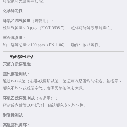
可能破坏无菌屏障功能。
化学稳定性
环氧乙烷残留量
（若复用）：
检测残留量≤10 μg/g（YY/T 0698.7），超标可能导致细胞毒性。
重金属含量
：
铅、镉等总量＜100 ppm（EN 1186），确保生物相容性。
二、灭菌适应性评估
灭菌介质穿透性
蒸汽穿透测试
：
通过B-D试验（布维-狄更斯试验）验证蒸汽是否均匀渗透。若指示卡
颜色不均匀或残留空气，表明灭菌条件未达标。
环氧乙烷穿透测试
（若适用）：
密封袋内放置EO指示剂，确认颜色变化均匀性。
耐受性测试
高温蒸汽循环
：