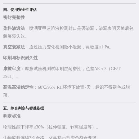
四、使用安全性评估
密封完整性
染料渗透法
：喷洒亚甲蓝溶液检测封口是否渗漏，渗漏表明灭菌后包
装屏障失效。
真空衰减法
：通过压力变化检测微小泄漏，灵敏度≤1 Pa。
印刷与标识耐久性
摩擦牢度
：摩擦试验机测试印刷层耐磨性，色差ΔE＜3（GB/T
3921）。
高温高湿稳定性
：60℃/95% RH环境下放置7天，标识不得褪色或脱
落。
五、综合判定与标准依据
判定标准
物理性能下降率≤30%（拉伸强度、剥离强度等）。
生物监测连续3次合格，化学指示剂变色符合要求。