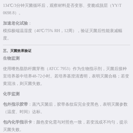
134℃/3分钟灭菌循环后，观察材料是否变形、变脆或脱层（YY/T
0698.8）。
加速老化试验
：
模拟极端温湿度（40℃/75% RH，12周），验证灭菌后性能衰减幅
度。
三、灭菌效果验证
生物监测
使用嗜热脂肪杆菌芽孢（ATCC 7953）作为生物指示剂，灭菌后接种
至培养基中培养48-72小时。若培养基澄清透明，表明灭菌合格；若变
黄混浊，则灭菌失败。
化学监测
包外指示胶带
：蒸汽灭菌后，胶带条纹应完全变黑色，表明灭菌参数
（温度、时间）达标。
包内化学指示卡
：颜色变化需与对照色一致，若变浅或不均匀，提示
灭菌失败。