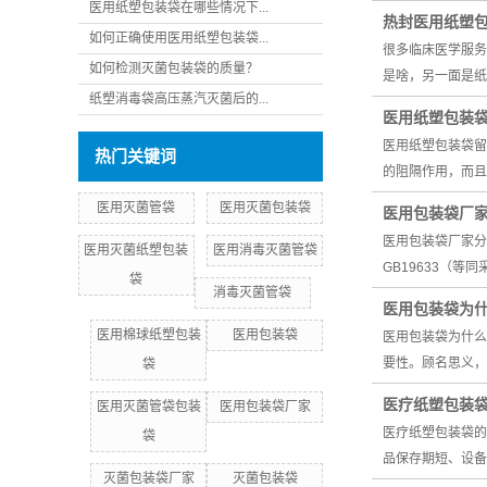
医用纸塑包装袋在哪些情况下...
热封医用纸塑
如何正确使用医用纸塑包装袋...
很多临床医学服务
如何检测灭菌包装袋的质量？
是啥，另一面是纸
纸塑消毒袋高压蒸汽灭菌后的...
医用纸塑包装
医用纸塑包装袋留
热门关键词
的阻隔作用，而且
医用灭菌管袋
医用灭菌包装袋
医用包装袋厂
医用包装袋厂家分
医用灭菌纸塑包装
医用消毒灭菌管袋
GB19633（等
袋
消毒灭菌管袋
医用包装袋为
医用棉球纸塑包装
医用包装袋
医用包装袋为什么
要性。顾名思义，
袋
医疗纸塑包装
医用灭菌管袋包装
医用包装袋厂家
医疗纸塑包装袋的
袋
品保存期短、设备
灭菌包装袋厂家
灭菌包装袋