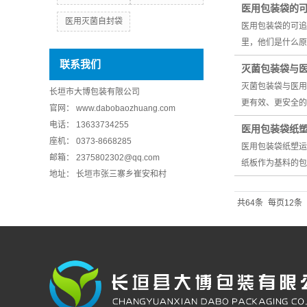
医用包装袋的
医用灭菌自封袋
医用包装袋的可追
里，他们是什么原
联系我们
灭菌包装袋与
灭菌包装袋与医用
长垣市大博包装有限公司
更有效、更安全
官网：
www.dabobaozhuang.com
电话： 13633734255
医用包装袋纸
座机： 0373-8668285
医用包装袋纸塑运
邮箱： 2375802302@qq.com
纸板作为基料的包
地址： 长垣市张三寨乡崔安和村
共64条
每页12条