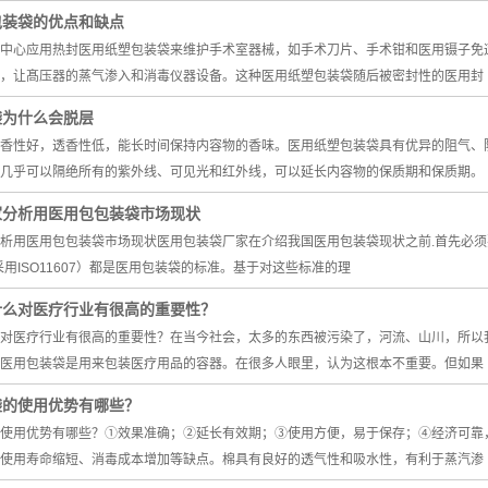
包装袋的优点和缺点
中心应用热封医用纸塑包装袋来维护手术室器械，如手术刀片、手术钳和医用镊子免
，让髙压器的蒸气渗入和消毒仪器设备。这种医用纸塑包装袋随后被密封性的医用封
袋为什么会脱层
香性好，透香性低，能长时间保持内容物的香味。医用纸塑包装袋具有优异的阻气、
几乎可以隔绝所有的紫外线、可见光和红外线，可以延长内容物的保质期和保质期。
家分析用医用包包装袋市场现状
析用医用包包装袋市场现状医用包装袋厂家在介绍我国医用包装袋现状之前.首先必须要弄清“
同采用ISO11607）都是医用包装袋的标准。基于对这些标准的理
什么对医疗行业有很高的重要性？
对医疗行业有很高的重要性？在当今社会，太多的东西被污染了，河流、山川，所以
医用包装袋是用来包装医疗用品的容器。在很多人眼里，认为这根本不重要。但如果
袋的使用优势有哪些？
使用优势有哪些？①效果准确；②延长有效期；③使用方便，易于保存；④经济可靠
使用寿命缩短、消毒成本增加等缺点。棉具有良好的透气性和吸水性，有利于蒸汽渗