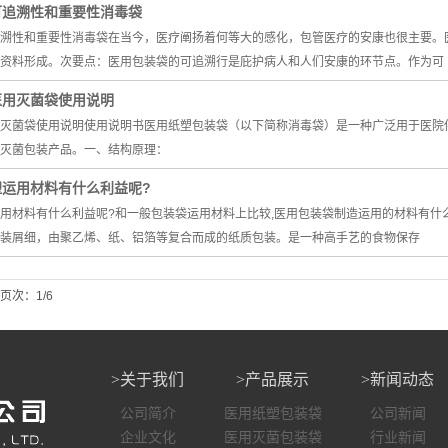
可追溯性和重要性消毒袋
溯性和重要性消毒袋在当今，医疗阐扬着何等大的感化，包管医疗的安康也很主要。
资料形成。次要点：医用包装袋的可追溯行是庇护病人和人们安康的环节点。作为可
医用灭菌袋使用说明
灭菌袋使用说明使用说明书医用纸塑包装袋（以下简称消毒袋）是一种广泛用于医院
的灭菌包装产品。一、结构原理：
塑运用材料有什么利益呢?
用材料有什么利益呢?和一般包装袋运用材料上比较,医用包装袋制造运用的材料有什
装屑细，由聚乙烯、纸、铝箔等复合而成的纸质包装。是一种高手艺的食物保存
页次：1/6
>关于我们
>产品展示
>新闻动态
公司简介
医用纸塑包装袋
公司新闻
企业文化
医用灭菌包装袋
行业新闻