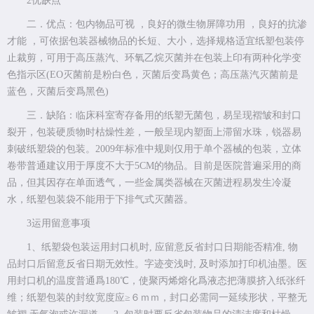
2优缺点
二．优点：包内物品可视 ，良好的微生物屏障功用 ，良好的抗渗
才能 ，可依据包装器械物品的长短、大小，选择规格适宜纸塑包装停
止裁剪，可用于高压蒸汽、环氧乙烷灭菌并在包装上印有两种化学变
色指示区(EO灭菌前是粉白色，灭菌后变爲黄色；高压蒸汽灭菌前是
蓝色，灭菌后变爲黑色)
三．缺陷：临床科室寄存备用的纸塑无菌包，易呈现褶皱和封口
裂开，包装硬质物时枯燥性差，一般呈现内塑面上滞留水珠，锐器易
刺破纸塑袋的包装。2009年标准中规则仅用于单个器械的包装，立体
卷带普通建议用于厚度不大于5CM的物品。目前是医院普遍采用的商
品，但其因存在单面透气，一些金属类器械在灭菌进程易发生冷凝
水，纸塑包装袋不能用于下排气式灭菌器。
3运用留意事项
1、纸塑袋包装运用封口机时, 应留意反省封口日期能否精准, 物
品封口后留意反省日期无效性。字迹变浅时, 及时添加打印机油墨。医
用封口机的温度普通爲180℃，使聚丙烯熔化爲液态把薄膜挤入纸张纤
维；纸塑包装的封纹宽度应≥６ｍｍ，封口必需同一延续形状，平整无