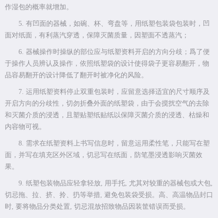
作湿包的概率就增加。
5. 有凹面的器械，如碗、杯、弯盘等，用纸塑包装袋包装时，凹
面对纸面，有利蒸汽穿透，保障灭菌质量，因塑面不透蒸汽；
6. 器械操作时操纵的部位应与纸塑资料开启的方向分歧；爲了便
于操作人员辨认及操作，依照纸塑袋的设计使得袋子更容易翻开，物
品容易翻开的设计降低了翻开时被净化的风险。
7. 运用纸塑资料停止双重包装时，应留意选择适宜的尺寸顺序及
开启方向的分歧性，切勿折叠外面的纸塑袋，由于会搅扰空气的去除
和灭菌介质的浸透，且塑贴塑纸贴纸以保障灭菌介质的浸透、枯燥和
内容物可视。
8. 需求在纸塑资料上书写信息时，留意运用柔性笔，只能写在塑
面，并写在填充区外区域，切忌写在纸面，防笔墨浸透影响灭菌效
果。
9. 纸塑包装物品应轻拿轻放, 用手托, 尤其对较重的器械包或大包,
切忌拖、拉、挤、拎、扔等举措, 避免包装袋受损。高、高温物品封口
时, 要将物品分类处置, 切忌混放招致物品因装筐错误而受损。