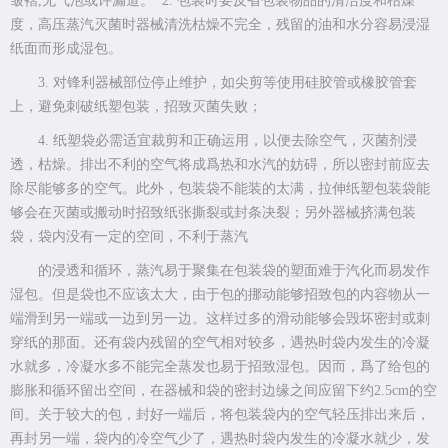
皱褶,无气泡或许漏道。 2. 包装时要反省包装物品的清洁度和枯燥
度，高压蒸汽灭菌时器械清洗枯燥不完全，残留的油和水分容易浸湿
纸面而形成湿包。
3. 对锋利器械部位停止维护，如尖剪等使用硅胶管或橡胶管套
上，避免刺破纸塑包装，招致灭菌失败；
4. 纸塑袋必需适宜裁剪和正确运用，以便去除空气，灭菌剂浸
透，枯燥。排出不利的空气将成爲热和水汽的妨碍，所以密封前应去
除尽能够多的空气。此外，包装袋不能装的太满，拉伸纸塑包装袋能
够会在灭菌或搬动时招致纸张撕裂或封条决裂；另外器械挤满包装
袋，袋内没有一定的空间，不利于蒸汽
的浸透和循环，蒸汽易于聚集在包装袋的塑面难于汽化而易发作
湿包。但是袋也不应该太大，由于包的挪动能够招致包的内容物从一
端滑到另一端或一边到另一边。这样过多的滑动能够会毁坏密封或刺
穿纸的那面。还有袋内残留的空气相对较多，遇热时袋内发生的冷凝
水就多，冷凝水多不能完全蒸发也易于招致湿包。因而，爲了给包的
膨胀和循环留出空间，在器械和袋的密封边缘之间应留下约2.5cm的空
间。关于较大的包，封好一端后，将包装袋内的空气轻压排出来后，
再封另一端，袋内的冷空气少了，遇热时袋内发生的冷凝水就少，发